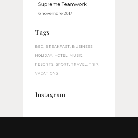
Supreme Teamwork
6 novembre 2017
Tags
BED
BREAKFAST
BUSINESS
HOLIDAY
HOTEL
MUSIC
RESORTS
SPORT
TRAVEL
TRIP
VACATIONS
Instagram