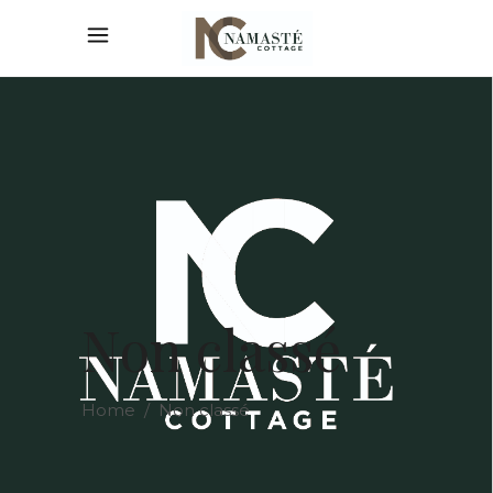
Non classé
Home
/
Non classé