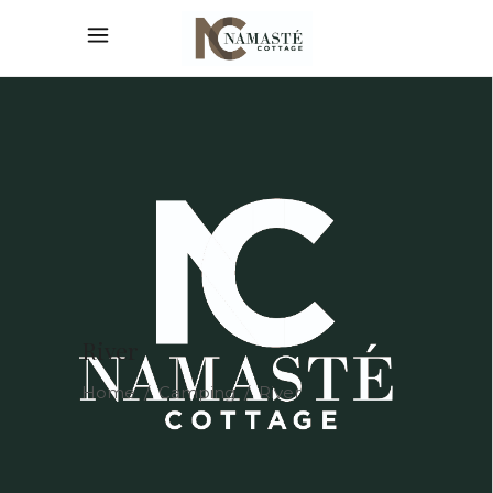
River
Home
/
Camping
/
River