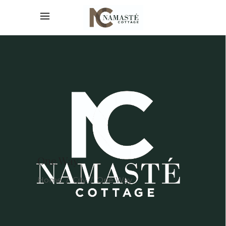
One Way
Home
/
City
/
One Way