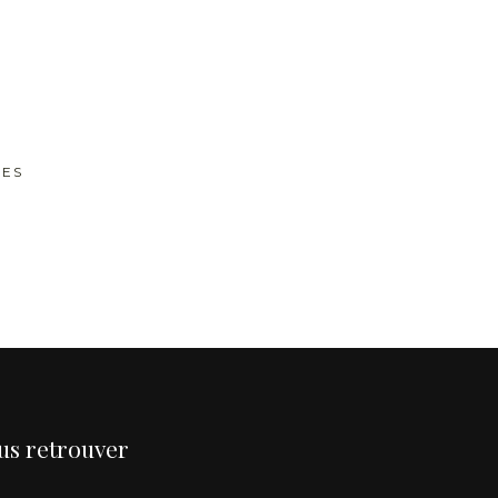
RES
us retrouver