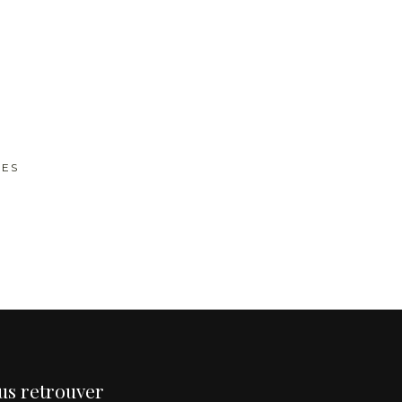
RES
us retrouver